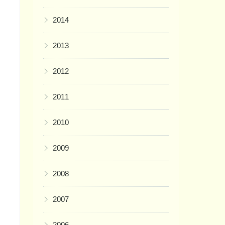
▶
2014
▶
2013
▶
2012
▶
2011
▶
2010
▶
2009
▶
2008
▶
2007
▶
2006