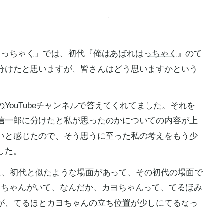
はっちゃく
』では、初代『俺は
あばれはっちゃく
』のて
分けたと思いますが、皆さんはどう思いますかという
の
YouTube
チャンネルで答えてくれてました。それを
信一郎に分けたと私が思ったのかについての内容が上
いと感じたので、そう思うに至った私の考えをもう少
した。
話に、初代と似たような場面があって、その初代の場面で
ヨちゃんがいて、なんだか、カヨちゃんって、てるほみ
が、てるほとカヨちゃんの立ち位置が少しにてるなっ