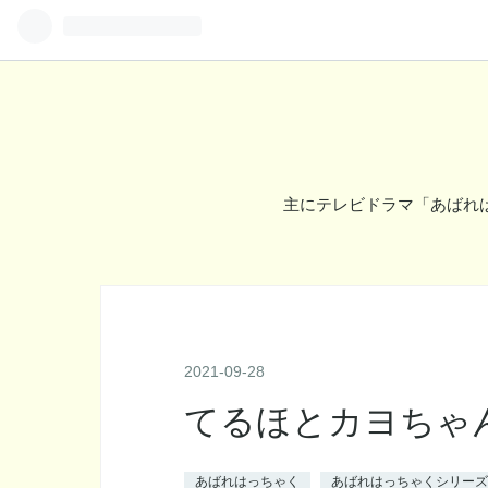
主にテレビドラマ「あばれ
2021
-
09
-
28
てるほとカヨちゃ
あばれはっちゃく
あばれはっちゃくシリーズ