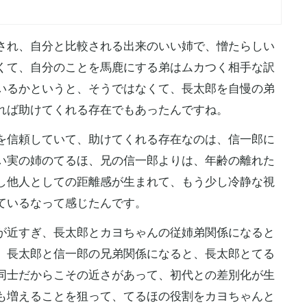
され、自分と比較される出来のいい姉で、憎たらしい
くて、自分のことを馬鹿にする弟はムカつく相手な訳
いるかというと、そうではなくて、長太郎を自慢の弟
れば助けてくれる存在でもあったんですね。
を信頼していて、助けてくれる存在なのは、信一郎に
い実の姉のてるほ、兄の信一郎よりは、年齢の離れた
し他人としての距離感が生まれて、もう少し冷静な視
ているなって感じたんです。
が近すぎ、長太郎とカヨちゃんの従
姉弟
関係になると
、長太郎と信一郎の兄弟関係になると、長太郎とてる
同士だからこその近さがあって、初代との差別化が生
も増えることを狙って、てるほの役割をカヨちゃんと