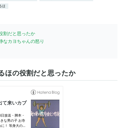
るほ
役割だと思ったか
静なカヨちゃんの怒り
るほの役割だと思ったか