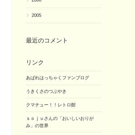
▶
2005
最近のコメント
リンク
あばれはっちゃくファンブログ
うきくさのつぶやき
クマチュー！！レトロ館
ｓｏｊｕさんの「おいしいおりが
み」の世界