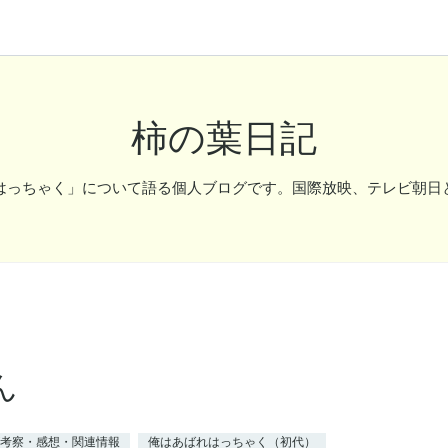
柿の葉日記
はっちゃく」について語る個人ブログです。国際放映、テレビ朝日
ん
考察・感想・関連情報
俺はあばれはっちゃく（初代）