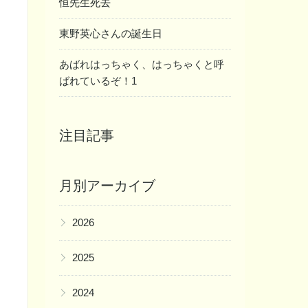
恒先生死去
東野英心さんの誕生日
あばれはっちゃく、はっちゃくと呼
ばれているぞ！1
注目記事
月別アーカイブ
▶
2026
▶
2025
▶
2024