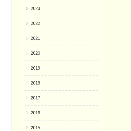
▶
2023
▶
2022
▶
2021
▶
2020
▶
2019
▶
2018
▶
2017
▶
2016
▶
2015