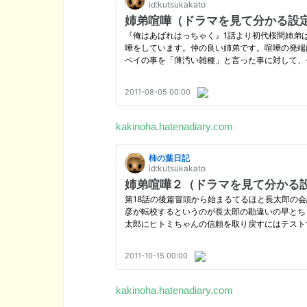
kakinoha.hatenadiary.com
kakinoha.hatenadiary.com